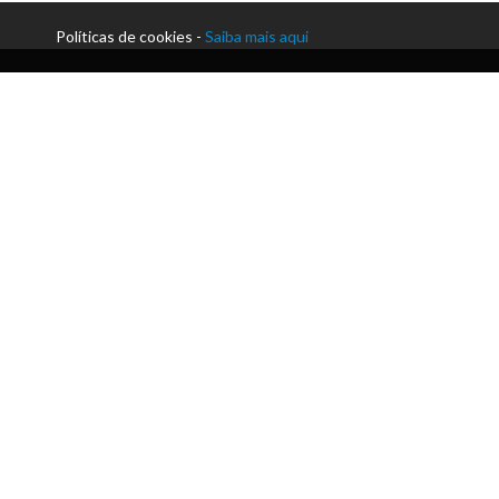
Políticas de cookies -
Saiba mais aqui
Morada:
Praceta Paulo Afonso da Cunha | Silvares
Telefone:
+351 255 912 230
Email:
secretaria@acmlousada.pt