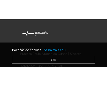
Morada:
Políticas de cookies -
Saiba mais aqui
Praceta Paulo Afonso da Cunha | Silvares
OK
Telefone:
+351 255 912 230
Email:
secretaria@acmlousada.pt