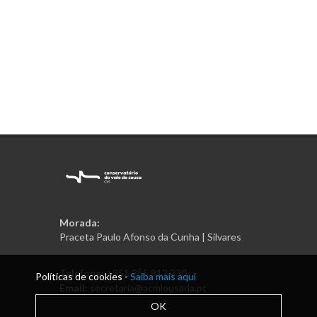
Morada:
Praceta Paulo Afonso da Cunha | Silvares
Telefone:
+351 255 912 230
Políticas de cookies -
Saiba mais aqui
Email:
secretaria@acmlousada.pt
OK