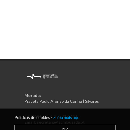
Morada:
Praceta Paulo Afonso da Cunha | Silvares
Telefone:
+351 255 912 230
Políticas de cookies -
Saiba mais aqui
Email:
secretaria@acmlousada.pt
OK