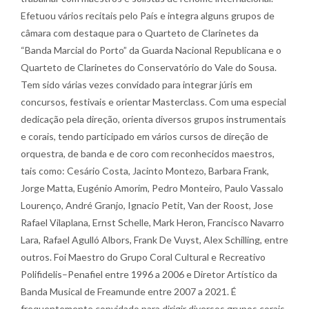
Efetuou vários recitais pelo País e integra alguns grupos de
câmara com destaque para o Quarteto de Clarinetes da
“Banda Marcial do Porto” da Guarda Nacional Republicana e o
Quarteto de Clarinetes do Conservatório do Vale do Sousa.
Tem sido várias vezes convidado para integrar júris em
concursos, festivais e orientar Masterclass. Com uma especial
dedicação pela direção, orienta diversos grupos instrumentais
e corais, tendo participado em vários cursos de direção de
orquestra, de banda e de coro com reconhecidos maestros,
tais como: Cesário Costa, Jacinto Montezo, Barbara Frank,
Jorge Matta, Eugénio Amorim, Pedro Monteiro, Paulo Vassalo
Lourenço, André Granjo, Ignacio Petit, Van der Roost, Jose
Rafael Vilaplana, Ernst Schelle, Mark Heron, Francisco Navarro
Lara, Rafael Agulló Albors, Frank De Vuyst, Alex Schilling, entre
outros. Foi Maestro do Grupo Coral Cultural e Recreativo
Polifidelis–Penafiel entre 1996 a 2006 e Diretor Artístico da
Banda Musical de Freamunde entre 2007 a 2021. É
frequentemente convidado para dirigir diversos grupos corais