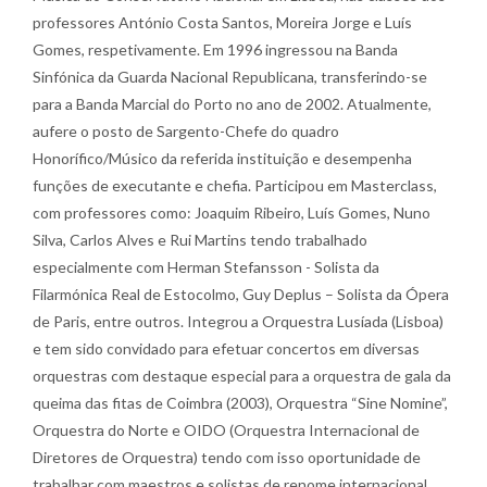
professores António Costa Santos, Moreira Jorge e Luís
Gomes, respetivamente. Em 1996 ingressou na Banda
Sinfónica da Guarda Nacional Republicana, transferindo-se
para a Banda Marcial do Porto no ano de 2002. Atualmente,
aufere o posto de Sargento-Chefe do quadro
Honorífico/Músico da referida instituição e desempenha
funções de executante e chefia. Participou em Masterclass,
com professores como: Joaquim Ribeiro, Luís Gomes, Nuno
Silva, Carlos Alves e Rui Martins tendo trabalhado
especialmente com Herman Stefansson - Solista da
Filarmónica Real de Estocolmo, Guy Deplus – Solista da Ópera
de Paris, entre outros. Integrou a Orquestra Lusíada (Lisboa)
e tem sido convidado para efetuar concertos em diversas
orquestras com destaque especial para a orquestra de gala da
queima das fitas de Coimbra (2003), Orquestra “Sine Nomine”,
Orquestra do Norte e OIDO (Orquestra Internacional de
Diretores de Orquestra) tendo com isso oportunidade de
trabalhar com maestros e solistas de renome internacional.