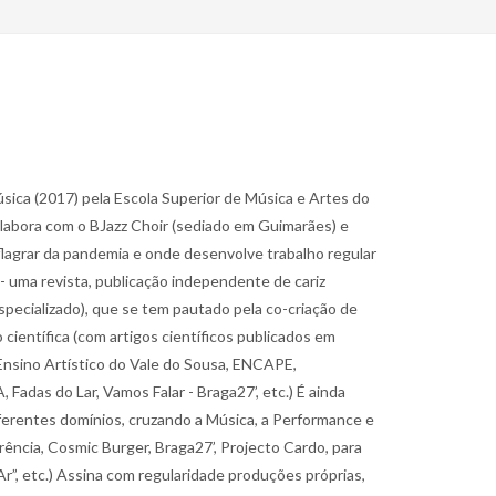
úsica (2017) pela Escola Superior de Música e Artes do
olabora com o BJazz Choir (sediado em Guimarães) e
flagrar da pandemia e onde desenvolve trabalho regular
- uma revista, publicação independente de cariz
Especializado), que se tem pautado pela co-criação de
científica (com artigos científicos publicados em
 Ensino Artístico do Vale do Sousa, ENCAPE,
das do Lar, Vamos Falar - Braga27’, etc.) É ainda
diferentes domínios, cruzando a Música, a Performance e
rência, Cosmic Burger, Braga27’, Projecto Cardo, para
r”, etc.) Assina com regularidade produções próprias,