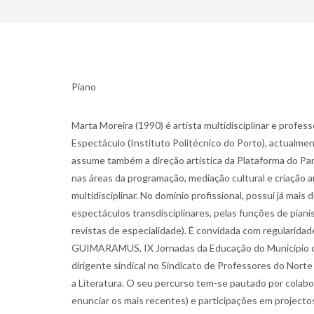
Piano
Marta Moreira (1990) é artista multidisciplinar e profe
Espectáculo (Instituto Politécnico do Porto), actualme
assume também a direção artística da Plataforma do Pan
nas áreas da programação, mediação cultural e criação a
multidisciplinar. No domínio profissional, possui já mai
espectáculos transdisciplinares, pelas funções de pian
revistas de especialidade). É convidada com regularida
GUIMARAMUS, IX Jornadas da Educação do Município de Lo
dirigente sindical no Sindicato de Professores do Norte
a Literatura. O seu percurso tem-se pautado por colabor
enunciar os mais recentes) e participações em projecto