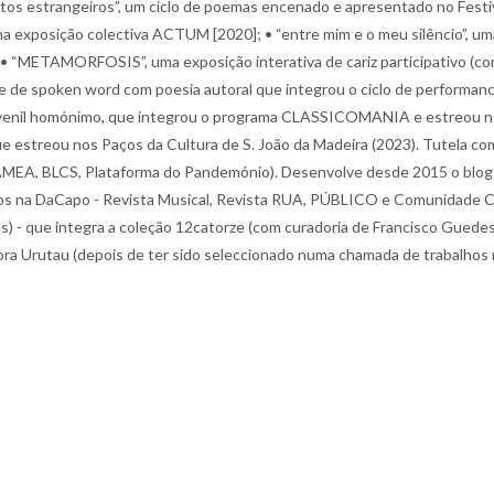
tos estrangeiros”, um ciclo de poemas encenado e apresentado no Festiv
a exposição colectiva ACTUM [2020]; • “entre mim e o meu silêncio”, u
; • “METAMORFOSIS”, uma exposição interativa de cariz participativo (com
nce de spoken word com poesia autoral que integrou o ciclo de performa
tojuvenil homónimo, que integrou o programa CLASSICOMANIA e estreou n
streou nos Paços da Cultura de S. João da Madeira (2023). Tutela com r
AMEA, BLCS, Plataforma do Pandemónio). Desenvolve desde 2015 o blog Pi
dos na DaCapo - Revista Musical, Revista RUA, PÚBLICO e Comunidade C
ntos) - que integra a coleção 12catorze (com curadoria de Francisco Gue
tora Urutau (depois de ter sido seleccionado numa chamada de trabalhos n