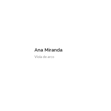
na Miranda
Amelia Ilies
ola de arco
Piano