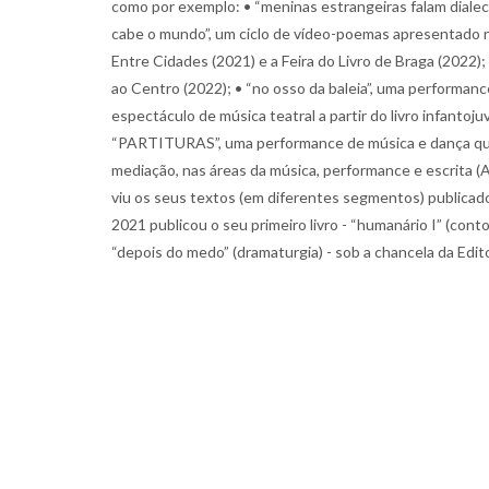
como por exemplo: • “meninas estrangeiras falam dialec
cabe o mundo”, um ciclo de vídeo-poemas apresentado n
Entre Cidades (2021) e a Feira do Livro de Braga (2022)
ao Centro (2022); • “no osso da baleia”, uma performa
espectáculo de música teatral a partir do livro infan
“PARTITURAS”, uma performance de música e dança que e
mediação, nas áreas da música, performance e escrita (
viu os seus textos (em diferentes segmentos) publica
2021 publicou o seu primeiro livro - “humanário I” (co
“depois do medo” (dramaturgia) - sob a chancela da Edi