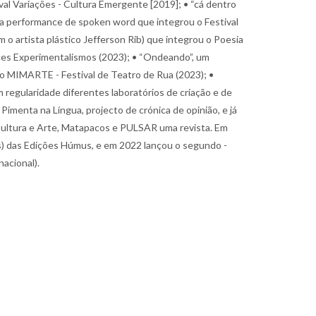
al Variações - Cultura Emergente [2019]; • “cá dentro
ma performance de spoken word que integrou o Festival
 o artista plástico Jefferson Rib) que integrou o Poesia
nces Experimentalismos (2023); • “Ondeando”, um
o MIMARTE - Festival de Teatro de Rua (2023); •
egularidade diferentes laboratórios de criação e de
menta na Língua, projecto de crónica de opinião, e já
ultura e Arte, Matapacos e PULSAR uma revista. Em
des) das Edições Húmus, e em 2022 lançou o segundo -
acional).