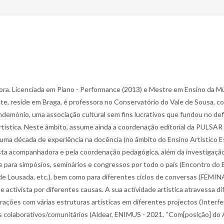
ssora. Licenciada em Piano - Performance (2013) e Mestre em Ensino da M
nte, reside em Braga, é professora no Conservatório do Vale de Sousa, c
demónio, uma associação cultural sem fins lucrativos que fundou no de
rtística. Neste âmbito, assume ainda a coordenação editorial da PULSAR 
s duma década de experiência na docência (no âmbito do Ensino Artístico 
ista acompanhadora e pela coordenação pedagógica, além da investigação 
de para simpósios, seminários e congressos por todo o país (Encontro do
usada, etc.), bem como para diferentes ciclos de conversas (FEMINA, Fa
 e activista por diferentes causas. A sua actividade artística atravessa 
ações com várias estruturas artísticas em diferentes projectos (Interfe
s colaborativos/comunitários (Aldear, ENIMUS - 2021, “Com[posição] do A