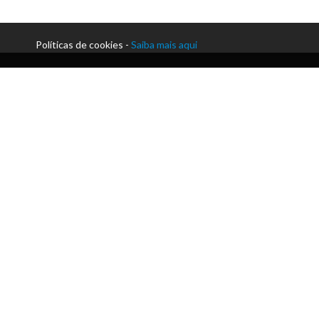
Políticas de cookies -
Saiba mais aqui
Morada:
Praceta Paulo Afonso da Cunha | Silvares
Telefone:
+351 255 912 230
Email:
secretaria@acmlousada.pt