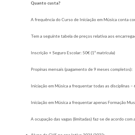
Quanto custa?
A frequência do Curso de Iniciação em Música conta com
Tem a seguinte tabela de preços relativa aos encarreg
Inscrição + Seguro Escolar: 50€ (1ª matrícula)
Propinas mensais (pagamento de 9 meses completos):
Iniciação em Música a frequentar todas as disciplinas –
Iniciação em Música a frequentar apenas Formação Musi
A ocupação das vagas (limitadas) faz-se de acordo com 
Aluno do CVS no ano letivo 2021/2022;