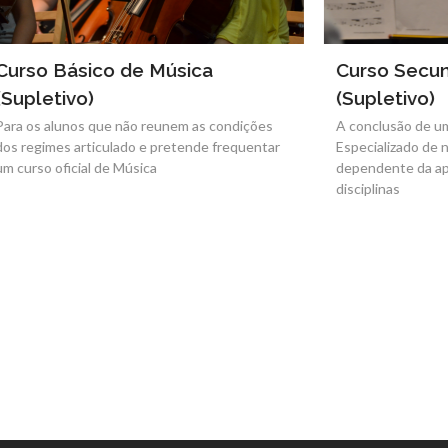
Curso Secundário de Música
Uma Músic
(Supletivo)
Este projeto é 
e movimentos 
A conclusão de um Curso Artístico
Especializado de nível secundário está
dependente da aprovação em todas as
disciplinas