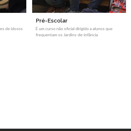
Aprender ao Ritmo da Música
 alunos que
Protocolo estabelecido com as escolas do 1º
ia
Ciclo do Ensino Básico ao abrigo do despacho
nº187/ME/91