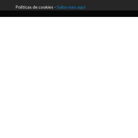
Políticas de cookies -
Saiba mais aqui
Morada:
Praceta Paulo Afonso da Cunha | Silvares
Telefone:
+351 255 912 230
Email:
secretaria@acmlousada.pt