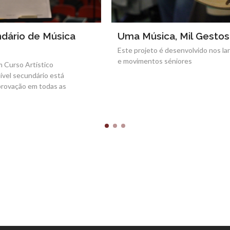
a, Mil Gestos
Pré-Escolar
desenvolvido nos lares de idosos
É um curso não oficial dirigido a
séniores
frequentam os Jardins-de-infânc