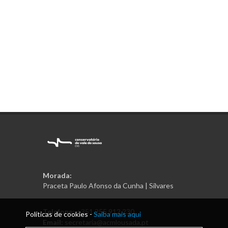
Morada:
Praceta Paulo Afonso da Cunha | Silvares
Telefone:
+351 255 912 230
Políticas de cookies -
Saiba mais aqui
Email:
secretaria@acmlousada.pt