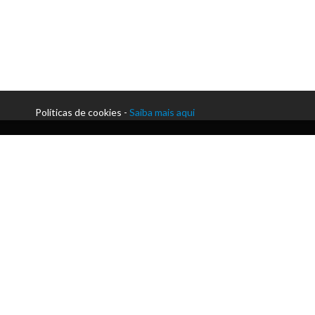
Políticas de cookies -
Saiba mais aqui
Morada:
Praceta Paulo Afonso da Cunha | Silvares
Telefone:
+351 255 912 230
Email:
secretaria@acmlousada.pt