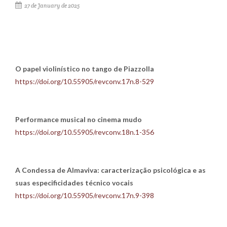
27 de January de 2025
O papel violinístico no tango de Piazzolla
https://doi.org/10.55905/revconv.17n.8-529
Performance musical no cinema mudo
https://doi.org/10.55905/revconv.18n.1-356
A Condessa de Almaviva: caracterização psicológica e as
suas especificidades técnico vocais
https://doi.org/10.55905/revconv.17n.9-398