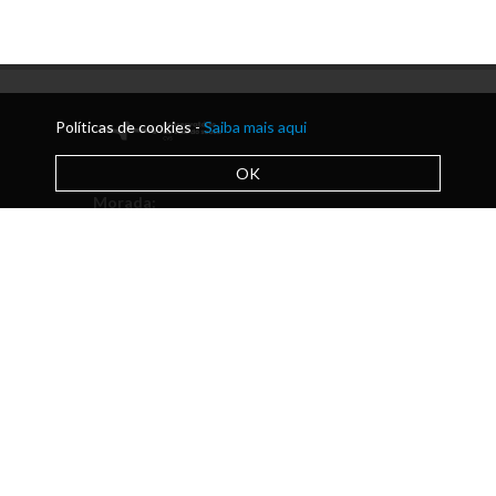
Políticas de cookies -
Saiba mais aqui
OK
Morada:
Praceta Paulo Afonso da Cunha | Silvares
Telefone:
+351 255 912 230
Email:
secretaria@acmlousada.pt