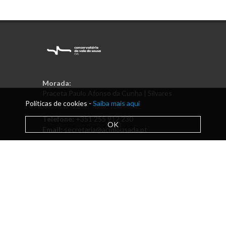
Morada:
Praceta Paulo Afonso da Cunha | Silvares
Políticas de cookies -
Saiba mais aqui
Telefone:
+351 255 912 230
OK
Email:
secretaria@acmlousada.pt