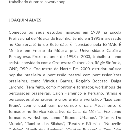
trabalhado durante o workshop.
JOAQUIM ALVES
Começou os seus estudos musicais em 1989 na Escola
Profissional de Música de Espinho, tendo em 1993 ingressado
no Conservatório de Roterdão. É licenciado pela ESMAE. É
Mestre em Ensino da Música pela Universidade Católica
Portuguesa. Entre os anos de 1993 e 2003, trabalhou como
artista convidado com a Orquestra Gulbenkian, Régie Sinfonia,
ONP, OSP e Orquestra do Norte. Em 2000, estudou música
popular brasileira e percussão teatral com percussionistas
brasileiros, como Vinícius Barros, Rogério Boccato, Dalga
Larondo. Tem feito, como monitor e formador, workshops de
percussões brasileiras, Cajon Flamenco e Peruano, ritmos e
percussões alternativas e criou ainda o workshop “Lixo com
Ritmo”, com o qual tem percorrido o país. Atualmente é
formador no Serviço Educativo da Casa da Música. Fez como
formador, workshops como “Ritmos Urbanos”, “Ritmos Do
Mundo”, “Tambor das Sílabas”, “Beats e Bites” e “Nouvelle
Cuisine”, “Sheik dos Shakers”, “Contos Russos” e Tom Afro