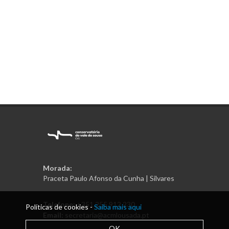
Morada:
Praceta Paulo Afonso da Cunha | Silvares
Telefone:
+351 255 912 230
Políticas de cookies -
Saiba mais aqui
Email:
secretaria@acmlousada.pt
OK