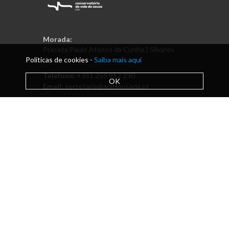
Morada:
Praceta Paulo Afonso da Cunha | Silvares
Políticas de cookies -
Saiba mais aqui
Telefone:
+351 255 912 230
OK
Email:
secretaria@acmlousada.pt
Política de Privacidade e RAL
|
Livro de Reclamações