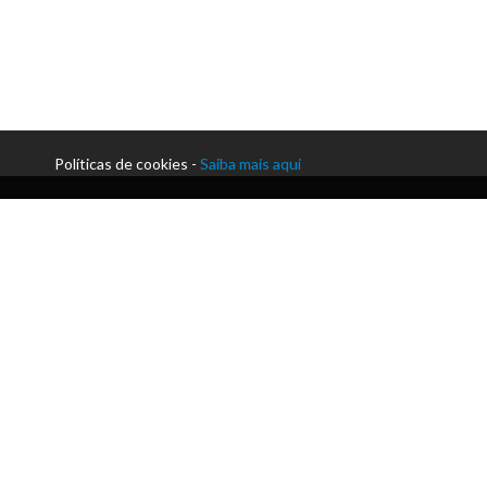
Políticas de cookies -
Saiba mais aqui
Morada:
Praceta Paulo Afonso da Cunha | Silvares
Telefone:
+351 255 912 230
Email:
secretaria@acmlousada.pt