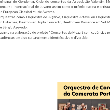
nincipal de Gondomar, Ciclo de concertos da Associação Valentim Mo
º Concurso Internacional de Lugano assim como o prémio platina e art
lo European Classical Music Awards.
orquestras como Orquestra do Algarve, Orquestra Artave ou Orquest
atro Estacões, Beethoven Triplo Concerto, Beethoven Romance em Sol, 
de Sérgio Azevedo.
cinto na elaboração do projeto “Concertos de Mozart com cadências port
cadências em algo culturalmente identificativo e divertido.