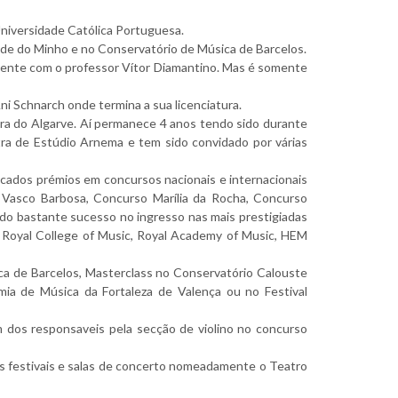
Universidade Católica Portuguesa.
de do Minho e no Conservatório de Música de Barcelos.
rmente com o professor Vítor Diamantino. Mas é somente
i Schnarch onde termina a sua licenciatura.
ra do Algarve. Aí permanece 4 anos tendo sido durante
a de Estúdio Arnema e tem sido convidado por várias
cados prémios em concursos nacionais e internacionais
Vasco Barbosa, Concurso Marília da Rocha, Concurso
ido bastante sucesso no ingresso nas mais prestigiadas
 Royal College of Music, Royal Academy of Music, HEM
a de Barcelos, Masterclass no Conservatório Calouste
a de Música da Fortaleza de Valença ou no Festival
 dos responsaveis pela secção de violino no concurso
dos festivais e salas de concerto nomeadamente o Teatro