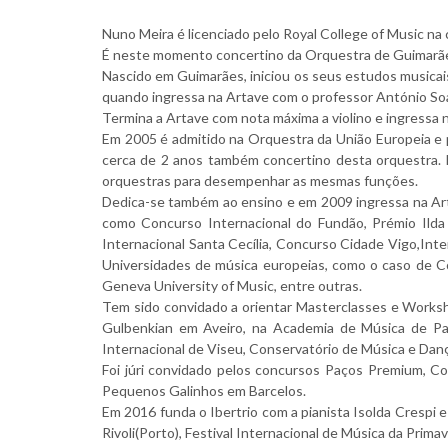
Nuno Meira é licenciado pelo Royal College of Music na
É neste momento concertino da Orquestra de Guimarães
Nascido em Guimarães, iniciou os seus estudos musicai
quando ingressa na Artave com o professor António Soa
Termina a Artave com nota máxima a violino e ingressa 
Em 2005 é admitido na Orquestra da União Europeia e 
cerca de 2 anos também concertino desta orquestra.
orquestras para desempenhar as mesmas funções.
Dedica-se também ao ensino e em 2009 ingressa na Art
como Concurso Internacional do Fundão, Prémio Ild
Internacional Santa Cecília, Concurso Cidade Vigo,Int
Universidades de música europeias, como o caso de C
Geneva University of Music, entre outras.
Tem sido convidado a orientar Masterclasses e Works
Gulbenkian em Aveiro, na Academia de Música de Pa
Internacional de Viseu, Conservatório de Música e Dan
Foi júri convidado pelos concursos Paços Premium, C
Pequenos Galinhos em Barcelos.
Em 2016 funda o Ibertrio com a pianista Isolda Crespi 
Rivoli(Porto), Festival Internacional de Música da Prima