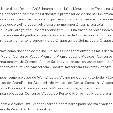
 classe da professora Ani Schnarch e concluiu o Mestrado em Ensino na 
, concertino da Arnema Orchestra e professor de violino na Universida
s com cinco anos de idade com o professor Carlos Carneiro e posterio
res que o violino desenvolve uma enorme importância na sua vida.
no Royal College of Music em Londres em 2001 na classe da professora An
posteriormente ganha o lugar de Assistente de Concertino na Orquest
 É neste momento o concertino da Orquestra de Guimarães e Orquestr
ave como docente de violino. Os seus alunos têm obtido os mais desta
a Moura, Concurso Paços Premium, Prémio Jovens Músicos, Concurso 
ernational Music Competition em Salzburg entre outros, assim como obt
onservatorium Van Amsterdam, Codarts Rotterdam-University of Arts,
hops, como é o caso do Workshop de Violino no Conservatório de Músic
ços de Brandão, na Academia de Música de Costa Cabral, na Academi
ça de Bragança, Conservatório de Música de Porto, entre outros.
oncurso Capela, Concurso Cidade do Porto e Prémio Ilda Moura e é um
e com o violoncelista Américo Martins e tem participado nos mais varia
vera de Viseu, Centro Cultural de