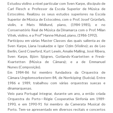
Estudou violino a nível particular com Sven Karpe, discípulo de
Carl Flesch e Professor da Escola Superior de Música de
Estocolmo. Realizou os seus estudos superiores na Escola
Superior de Música de Estocolmo, com o Prof. Josef Grünfarb,
violin, e Mats Widlund, piano, (1984-1985), e no
Conservatório Real de Música da Dinamarca com o Prof. Milan
Vitek, violino, e a Profª Hanne Mulvad, piano, (1986-1992).
Participou em várias Master Classes das quais salienta as de
Sven Karpe, Liana Issakadze e Igor Ozim (Violino); as de Leo
Berlin, Gerd Crawford, Kurt Lewin, Amalie Malling, José Ribera,
Sven Karpe, Björn Sjögren, Gotlands-Kvartetten e Fresk-
Kvartetten (Música de Câmara); e a de Emmanuel
Nunes (Composição).
Em 1984-86 foi membro fundadora da Orquestra de
Câmara Ungdomsorkestern-84, de Norrköping (Suécia). Entre
1986 e 1989, trabalhou com várias orquestras suecas e
dinamarquesas.
Veio para Portugal integrar, durante um ano, a então criada
Orquestra do Porto—Régie Cooperativa Sinfonia em 1989-
1990, e em 1990-91 foi membro da Camerata Musical do
Porto. Tem-se apresentado em diversos recitais e concertos