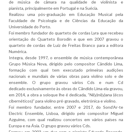
de música de câmara na qualidade de violinista e
pianista, principalmente em Portugal e na Suécia.
Realizou uma pós-graduação em Educação Musical pela
Faculdade de Psicologia e de Ciências da Educação da
Universidade do Porto.
Foi membro fundador do quarteto de cordas Lyra que recebeu
orientação do Quarteto Borodin e que em 2007 gravou o
quarteto de cordas de Luíz de Freitas Branco para a editora
Numérica.
Integra, desde 1997, o ensemble de música contemporânea
Grupo Música Nova, dirigido pelo compositor Cândido Lima,
formação com qual tem executado primeiras audições
nacionais e mundiais de várias obras para violino solo e de
ensemble. O grupo gravou vários Cds e num Cd
dedicado exclusivamente às obras do Cãndido Lima ela gravou,
em 2014, a obra a soloque lhe é dedicada, “Ni(y)ni(y)ana (écos
cibernéticos)” para violino pré-gravado, eletrónica e violino.
Foi membro fundador, entre 2007 e 2017, do Sond’Ar-te
Electric Ensemble, Lisboa, dirigido pelo compositor Miguel
Azguime, com qual realizou concertos em vários países na
Europa e na Ásia. O grupo gravou vários Cds.
Formou em 2003 um duo com o pianista Eduardo Resende.