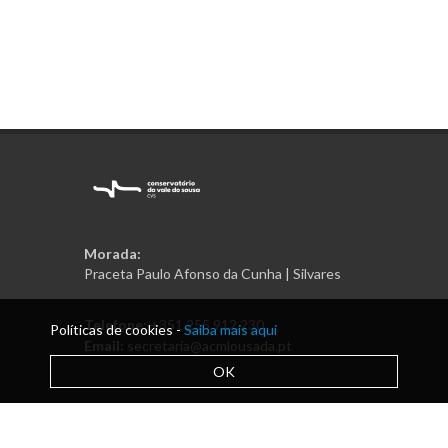
Morada:
Praceta Paulo Afonso da Cunha | Silvares
Telefone:
+351 255 912 230
Políticas de cookies -
Saiba mais aqui
Email:
secretaria@acmlousada.pt
OK