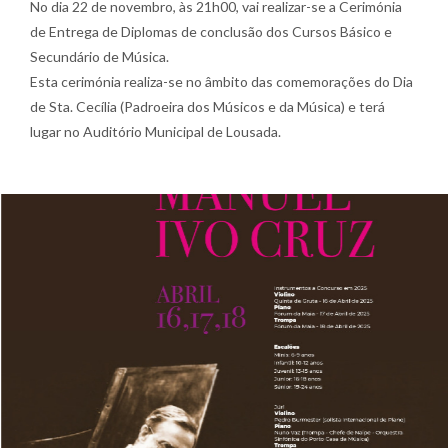
No dia 22 de novembro, às 21h00, vai realizar-se a Cerimónia
de Entrega de Diplomas de conclusão dos Cursos Básico e
Secundário de Música.
Esta cerimónia realiza-se no âmbito das comemorações do Dia
de Sta. Cecília (Padroeira dos Músicos e da Música) e terá
lugar no Auditório Municipal de Lousada.