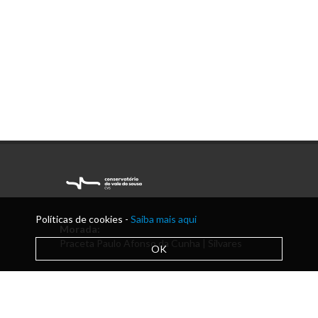
Políticas de cookies -
Saiba mais aqui
Morada:
Praceta Paulo Afonso da Cunha | Silvares
OK
Telefone:
+351 255 912 230
Email:
secretaria@acmlousada.pt