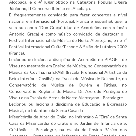
Alcobaça, e o 4º lugar obtido na Categoria Popular Ligeira
Júnior no, II Concurso Ibérico em Alcobaça.
É frequentemente convidado para fazer concertos a nível
nacional e internacional (Portugal, França e Espanha), quer a
solo ou com o "Duo Graça" (duo de Acordeãos com o irmão
António Graça) e como músico convidado, de destacar o I
Festival Internacional de Música do Norte Alentejano, e no 7º
Festival Internacional Guitar'Essone & Salão de Luthiers 2009
(França).
Lecionou ou leciona a disciplina de Acordeão no PIAGET de
Viseu no mestrado em Ensino de Música, no Conservatório de
Música da Covilhã, na EPABI (Escola Profissional Artística da
Beira Interior - Covilhã), na Escola de Música de Belmonte, no
Conservatório de Música de Ourém e Fátima, no
Conservatório Regional de Música Dr. Azeredo Perdigão de
Viseu e na Escola de Artes do Norte Alentejano - Portalegre.
Lecionou ou leciona a disciplina de Educação e Expressão
Musical, no Infantário da Santa Casa da
Misericórdia de Alter do Chão, no Infantário A "Eira" da Santa
Casa da Misericórdia do Crato e no Jardim de Infância de S.
Cristóvão – Portalegre, na escola do Ensino Básico nos
Assentos – Portalegre, no Infantário de Santo António e no