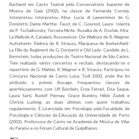
Bacharel em Canto Teatral pelo Conservatório Superior de
Música de Gaia (2002), na classe de Fernanda Correia.
Interpretou Interpretou Alisa- Lucia di Lamermmor de G.
Donizetti, Dame Marthe- Faust de C. Gounod, Laura- Iolanta
de P. Tschaikovsky, Terceira Ninfa- Rusalka de A. Dvořak, Afra-
La Wallyde A. Catalani, Rossweisse- Die Walküre de R. Wagner,
Aufseherin- Elektra de R. Strauss, Marquesa de Berkenfield-
La Fille du Regiment de G. Donizetti e Old Lady- Candide de L.
Bernstein, todas produções do Teatro Nacional de São Carlos.
Tem realizado vários concertos e recitais, destacando-se o
repertório de G. Mahler, R. Wagner e R. Strauss. Participou no
Concurso Nacional de Canto Luísa Todi 2003, onde lhe foi
atribuido o prémio Bocage. Frequentou classes de
aperfeiçoamento com Ulf Bästlein, Enza Ferrari, Elsa Saque,
Laura Sarti, Rudolf Piernay, Grace Bumbry, Hilde Zadek e
Christa Ludwig, as duas últimas com quem trabalhou
regularmente. É Licenciada em Psicologia pela Faculdade de
Psicologia e Ciências da Educação da Universidade do Porto
(2002). Professora de Canto na Academia de Música de Vilar
do Paraíso e no Fórum Cultural de Gulpilhares.