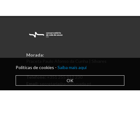
Morada:
Praceta Paulo Afonso da Cunha | Silvares
Políticas de cookies -
Saiba mais aqui
Telefone:
+351 255 912 230
OK
Email:
secretaria@acmlousada.pt