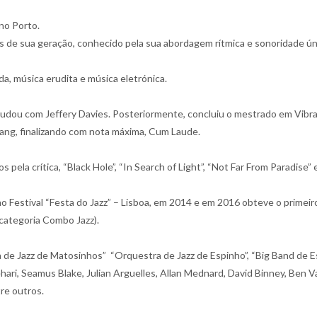
no Porto.
s de sua geração, conhecido pela sua abordagem rítmica e sonoridade ún
a, música erudita e música eletrónica.
studou com Jeffery Davies. Posteriormente, concluiu o mestrado em Vib
Zang, finalizando com nota máxima, Cum Laude.
ela crítica, “Black Hole”, “In Search of Light”, “Not Far From Paradise
o Festival “Festa do Jazz” – Lisboa, em 2014 e em 2016 obteve o primei
 categoria Combo Jazz).
 Jazz de Matosinhos” “Orquestra de Jazz de Espinho”, “Big Band de Estar
i, Seamus Blake, Julian Arguelles, Allan Mednard, David Binney, Ben V
tre outros.