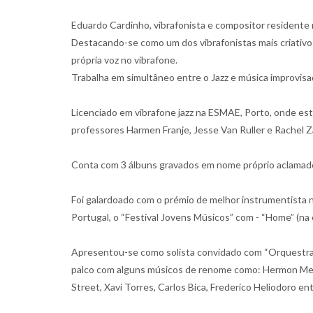
Eduardo Cardinho, vibrafonista e compositor residente 
Destacando-se como um dos vibrafonistas mais criativo
própria voz no vibrafone.
Trabalha em simultâneo entre o Jazz e música improvisad
Licenciado em vibrafone jazz na ESMAE, Porto, onde e
professores Harmen Franje, Jesse Van Ruller e Rachel 
Conta com 3 álbuns gravados em nome próprio aclamados p
Foi galardoado com o prémio de melhor instrumentista n
Portugal, o “Festival Jovens Músicos” com - “Home” (na
Apresentou-se como solista convidado com “Orquestra de
palco com alguns músicos de renome como: Hermon Mehar
Street, Xavi Torres, Carlos Bica, Frederico Heliodoro en