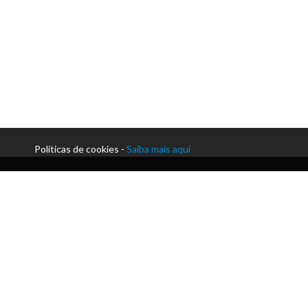
Políticas de cookies -
Saiba mais aqui
Morada:
Praceta Paulo Afonso da Cunha | Silvares