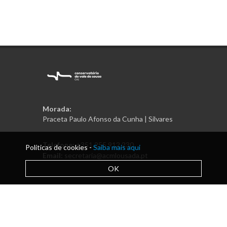
Morada:
Praceta Paulo Afonso da Cunha | Silvares
Telefone:
+351 255 912 230
Políticas de cookies -
Saiba mais aqui
Email:
secretaria@acmlousada.pt
OK