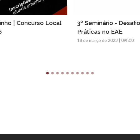
inho | Concurso Local
3º Seminário - Desafi
6
Práticas no EAE
18 de março de 2023 | 09h00