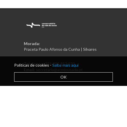
Morada:
Praceta Paulo Afonso da Cunha | Silvares
Telefone:
+351 255 912 230
Políticas de cookies -
Saiba mais aqui
Email:
secretaria@acmlousada.pt
OK