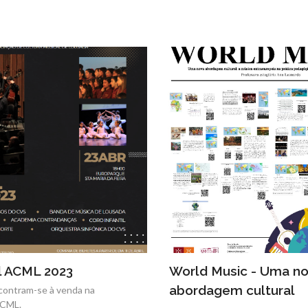
l ACML 2023
World Music - Uma n
abordagem cultural
contram-se à venda na
ACML.