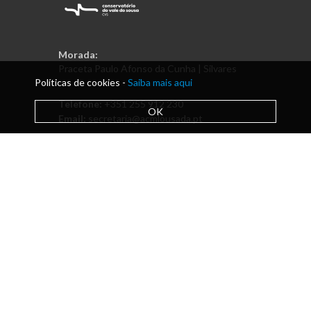
Morada:
Praceta Paulo Afonso da Cunha | Silvares
Políticas de cookies -
Saiba mais aqui
Telefone:
+351 255 912 230
OK
Email:
secretaria@acmlousada.pt
Política de Privacidade e RAL
|
Livro de Reclamações