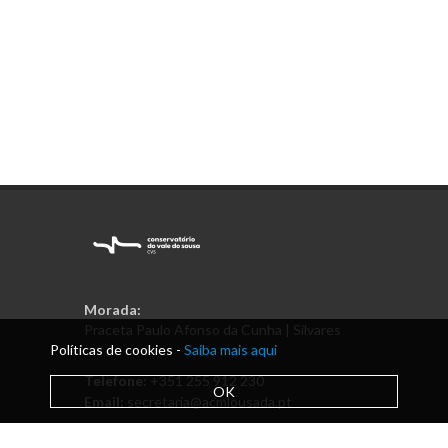
Morada:
Praceta Paulo Afonso da Cunha | Silvares
Políticas de cookies -
Saiba mais aqui
Telefone:
+351 255 912 230
OK
Email:
secretaria@acmlousada.pt