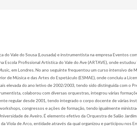
a do Vale do Sousa (Lousada) e instrumentista na empresa Eventos com 
na Escola Profissional Artística do Vale do Ave (ARTAVE), onde estudou
f Music, em Londres. No ano seguinte frequentou um curso intensivo de M
rior de Música e das Artes do Espetáculo (ESMAE), onde concluiu a Licen
mais elevada do ano letivo de 2002/2003, tendo sido distinguida com o Pr
umentista, colaborou com diversas orquestras, integrou várias formaçõe
te regular desde 2001, tendo integrado o corpo docente de várias insti
, workshops, congressos e ações de formação, tendo igualmente ministr
 Universidade de Aveiro. É elemento efetivo da Orquestra de Salão Jardi
da Viola de Arco, entidade através da qual organizou e participou nos E