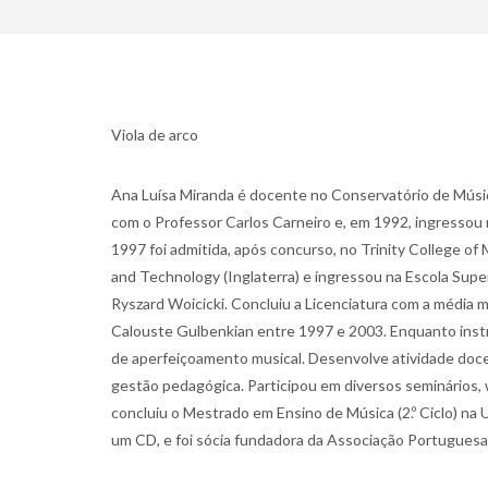
Viola de arco
Ana Luísa Miranda é docente no Conservatório de Músic
com o Professor Carlos Carneiro e, em 1992, ingressou 
1997 foi admitida, após concurso, no Trinity College o
and Technology (Inglaterra) e ingressou na Escola Supe
Ryszard Woicicki. Concluiu a Licenciatura com a média 
Calouste Gulbenkian entre 1997 e 2003. Enquanto instr
de aperfeiçoamento musical. Desenvolve atividade docen
gestão pedagógica. Participou em diversos seminários
concluiu o Mestrado em Ensino de Música (2.º Ciclo) na
um CD, e foi sócia fundadora da Associação Portuguesa 