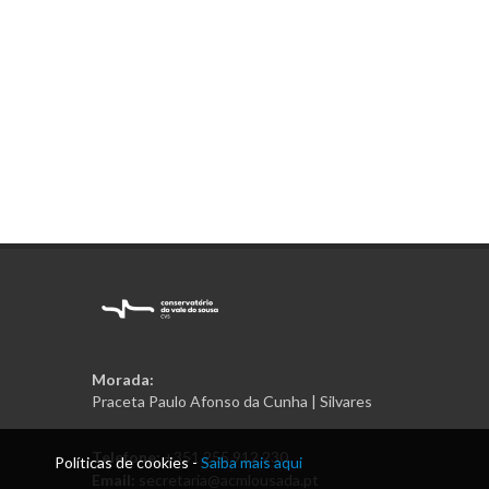
Morada:
Praceta Paulo Afonso da Cunha | Silvares
Telefone:
+351 255 912 230
Políticas de cookies -
Saiba mais aqui
Email:
secretaria@acmlousada.pt