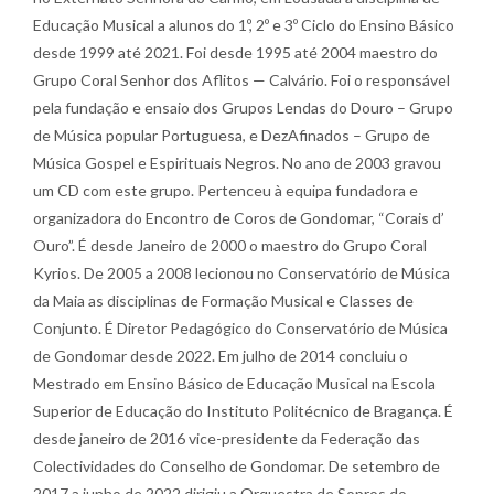
Educação Musical a alunos do 1º, 2º e 3º Ciclo do Ensino Básico
desde 1999 até 2021. Foi desde 1995 até 2004 maestro do
Grupo Coral Senhor dos Aflitos — Calvário. Foi o responsável
pela fundação e ensaio dos Grupos Lendas do Douro – Grupo
de Música popular Portuguesa, e DezAfinados – Grupo de
Música Gospel e Espirituais Negros. No ano de 2003 gravou
um CD com este grupo. Pertenceu à equipa fundadora e
organizadora do Encontro de Coros de Gondomar, “Corais d’
Ouro”. É desde Janeiro de 2000 o maestro do Grupo Coral
Kyrios. De 2005 a 2008 lecionou no Conservatório de Música
da Maia as disciplinas de Formação Musical e Classes de
Conjunto. É Diretor Pedagógico do Conservatório de Música
de Gondomar desde 2022. Em julho de 2014 concluiu o
Mestrado em Ensino Básico de Educação Musical na Escola
Superior de Educação do Instituto Politécnico de Bragança. É
desde janeiro de 2016 vice-presidente da Federação das
Colectividades do Conselho de Gondomar. De setembro de
2017 a junho de 2022 dirigiu a Orquestra de Sopros do