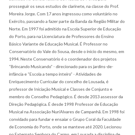
prosseguir os seus estudos de clarinete, na classe do Prof.
Moreira Jorge. Com 17 anos ingressou como voluntário no
Exército, passando a fazer parte da Banda da Região Militar do
Norte. Em 1997 foi admitido na Escola Superior de Educação
do Porto, para na Licenciatura de Professores do Ensino
Básico Variante de Educação Musical. É Professor no
Conservatório do Vale do Sousa, desde o início do mesmo, em
1994. Neste Conservatório é o coordenador dos projetos
“Brincando Musicando” - direcionado para os jardins-de-
infância e “Escola a tempo inteiro” - Atividades de
Enriquecimento Curricular do concelho de Lousada, é
professor de Iniciação Musical e Classes de Conjunto e
membro do Conselho Pedagógico. É desde 2013 assessor da
Direção Pedagógica. É desde 1998 Professor de Educação
Musical na Associação Nun’Alvares de Campanhã. Em 1998 foi
convidado para fundar e ensaiar o Grupo Coral da Faculdade
de Economia do Porto, onde se manteve até 2020. Lecionou
no Externato Senhora do Carmo, em Lousada a disciplina de