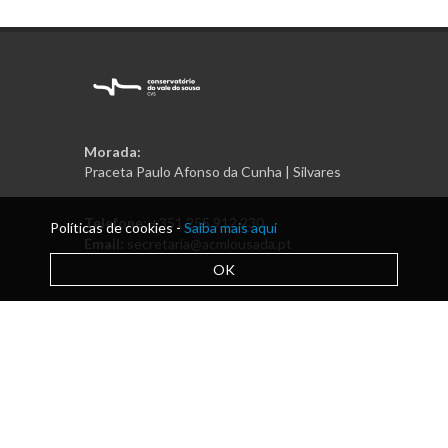
Morada:
Praceta Paulo Afonso da Cunha | Silvares
Telefone:
+351 255 912 230
Políticas de cookies -
Saiba mais aqui
Email:
secretaria@acmlousada.pt
OK