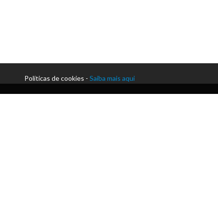
Políticas de cookies -
Saiba mais aqui
Morada:
Praceta Paulo Afonso da Cunha | Silvares
Telefone:
+351 255 912 230
Email:
secretaria@acmlousada.pt