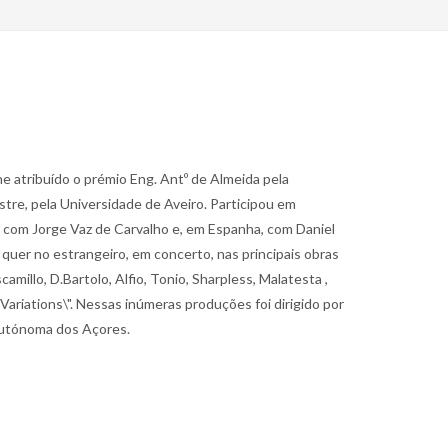
he atribuído o prémio Eng. Antº de Almeida pela
re, pela Universidade de Aveiro. Participou em
, com Jorge Vaz de Carvalho e, em Espanha, com Daniel
uer no estrangeiro, em concerto, nas principais obras
amillo, D.Bartolo, Alfio, Tonio, Sharpless, Malatesta ,
ariations\". Nessas inúmeras produções foi dirigido por
 Autónoma dos Açores.