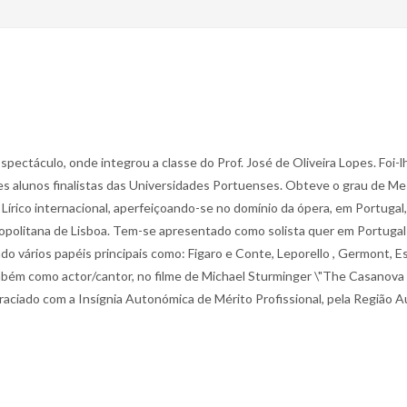
spectáculo, onde integrou a classe do Prof. José de Oliveira Lopes. Foi-l
alunos finalistas das Universidades Portuenses. Obteve o grau de Mest
írico internacional, aperfeiçoando-se no domínio da ópera, em Portugal
politana de Lisboa. Tem-se apresentado como solista quer em Portugal q
o vários papéis principais como: Figaro e Conte, Leporello , Germont, Esc
bém como actor/cantor, no filme de Michael Sturminger \"The Casanova V
raciado com a Insígnia Autonómica de Mérito Profissional, pela Região