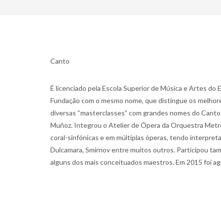
Canto
É licenciado pela Escola Superior de Música e Artes do E
Fundação com o mesmo nome, que distingue os melhores 
diversas “masterclasses” com grandes nomes do Canto L
Muñoz. Integrou o Atelier de Ópera da Orquestra Metro
coral-sinfónicas e em múltiplas óperas, tendo interpretad
Dulcamara, Smirnov entre muitos outros. Participou tam
alguns dos mais conceituados maestros. Em 2015 foi ag