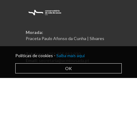
Morada:
Praceta Paulo Afonso da Cunha | Silvares
Telefone:
+351 255 912 230
Políticas de cookies -
Saiba mais aqui
Email:
secretaria@acmlousada.pt
OK
Política de Privacidade e RAL
|
Livro de Reclamações