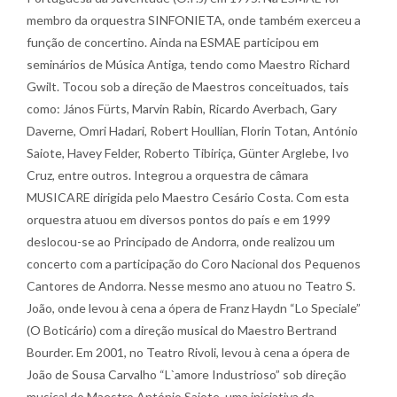
membro da orquestra SINFONIETA, onde também exerceu a
função de concertino. Ainda na ESMAE participou em
seminários de Música Antiga, tendo como Maestro Richard
Gwilt. Tocou sob a direção de Maestros conceituados, tais
como: János Fürts, Marvin Rabin, Ricardo Averbach, Gary
Daverne, Omri Hadari, Robert Houllian, Florin Totan, António
Saiote, Havey Felder, Roberto Tibiriça, Günter Arglebe, Ivo
Cruz, entre outros. Integrou a orquestra de câmara
MUSICARE dirigida pelo Maestro Cesário Costa. Com esta
orquestra atuou em diversos pontos do país e em 1999
deslocou-se ao Principado de Andorra, onde realizou um
concerto com a participação do Coro Nacional dos Pequenos
Cantores de Andorra. Nesse mesmo ano atuou no Teatro S.
João, onde levou à cena a ópera de Franz Haydn “Lo Speciale”
(O Boticário) com a direção musical do Maestro Bertrand
Bourder. Em 2001, no Teatro Rivoli, levou à cena a ópera de
João de Sousa Carvalho “L`amore Industrioso” sob direção
musical do Maestro António Saiote, uma iniciativa da