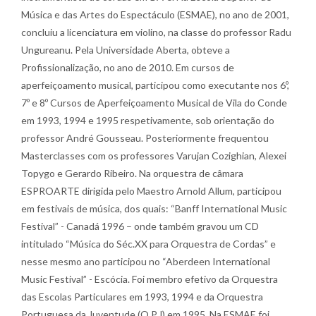
Música e das Artes do Espectáculo (ESMAE), no ano de 2001,
concluiu a licenciatura em violino, na classe do professor Radu
Ungureanu. Pela Universidade Aberta, obteve a
Profissionalização, no ano de 2010. Em cursos de
aperfeiçoamento musical, participou como executante nos 6º,
7º e 8º Cursos de Aperfeiçoamento Musical de Vila do Conde
em 1993, 1994 e 1995 respetivamente, sob orientação do
professor André Gousseau. Posteriormente frequentou
Masterclasses com os professores Varujan Cozighian, Alexei
Topygo e Gerardo Ribeiro. Na orquestra de câmara
ESPROARTE dirigida pelo Maestro Arnold Allum, participou
em festivais de música, dos quais: “Banff International Music
Festival” - Canadá 1996 – onde também gravou um CD
intitulado “Música do Séc.XX para Orquestra de Cordas” e
nesse mesmo ano participou no “Aberdeen International
Music Festival” - Escócia. Foi membro efetivo da Orquestra
das Escolas Particulares em 1993, 1994 e da Orquestra
Portuguesa da Juventude (O.P.J) em 1995. Na ESMAE foi