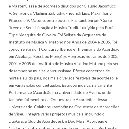
e MasterClasse de acordeão dirigidos por Cláudio Jacomucci,
V. Semyonov, Vladimir Zubitsky, Friedrich Lips, Maximiliano
Pitocco e V. Matono, entre outros. Fez também um ‘Curso
Breve de Sensibilização à Música Erudita’ dirigido pelo Prof.
Filipe Mesquita de Oliveira. Foi Solista da Orquestra do
Instituto de Música V. Matono nos Anos de 2004 e 2005. Foi
concorrente no II Concurso Ibérico e III Semana do Acordeão
em Alcobaça. Recebeu Menções Honrosas nos anos de 2003,
2004 e 2005 do Instituto de Música Vitorino Matono pelo seu
desempenho musical e virtuosismo. Efetua concertos de
norte a sul do país, nos mais diversos festivais de acordeão, e
em várias salas conceituadas. Estudou música, na variante
Performance (Acordeão) na Universidade de Aveiro, onde
também foi membro da Orquestra de Acordeões dessa
Universidade. Colaborou também na Orquestra de Acordeões
de Viseu. Integra vários projetos musicais, incluindo o
DuoGraça (duo de Acordeões), e Duo Mais (Acordeão e
Clarinete), entre outros, efetuando concertos em Portugal e