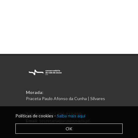
Morada:
Praceta Paulo Afonso da Cunha | Silvares
Telefone:
+351 255 912 230
Políticas de cookies -
Saiba mais aqui
Email:
secretaria@acmlousada.pt
OK