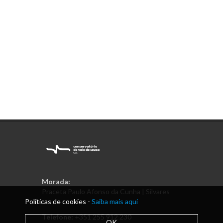
Morada:
Praceta Paulo Afonso da Cunha | Silvares
Políticas de cookies -
Saiba mais aqui
Telefone:
+351 255 912 230
OK